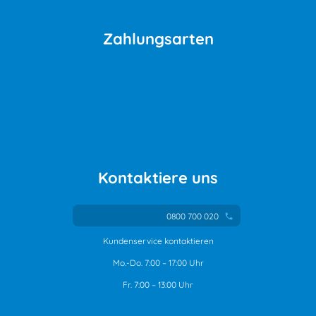
Zahlungsarten
Kontaktiere uns
0800 700 020
phone
Kundenservice kontaktieren
Mo.-Do. 7:00 – 17:00 Uhr
Fr. 7:00 – 13:00 Uhr