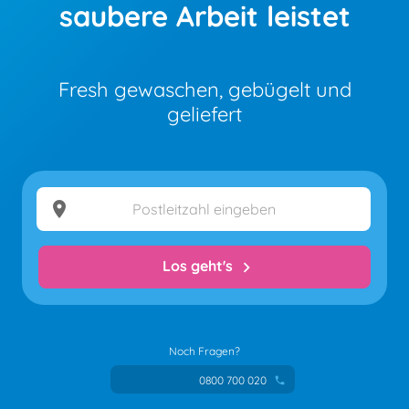
saubere Arbeit leistet
Fresh gewaschen, gebügelt und
geliefert
location_on
Los geht's
chevron_right
Noch Fragen?
0800 700 020
phone