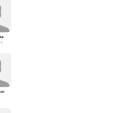
ke
nd
run