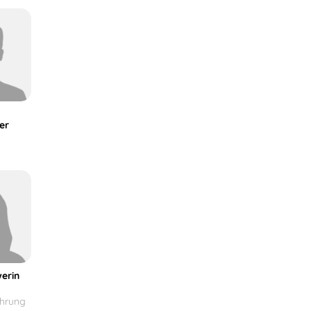
er
erin
ührung