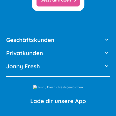
chevron_right
Geschäftskunden
keyboard_arrow_down
Privatkunden
keyboard_arrow_down
Jonny Fresh
keyboard_arrow_down
Lade dir unsere App