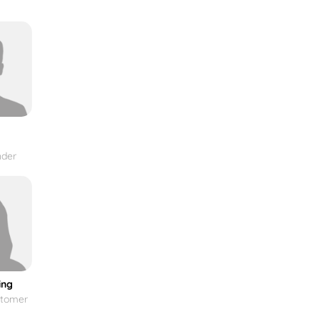
der
ing
stomer