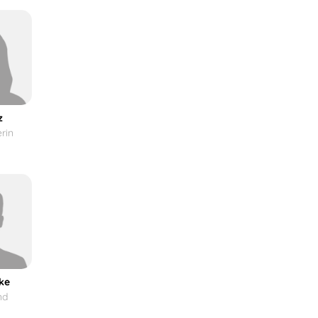
z
rin
ke
nd