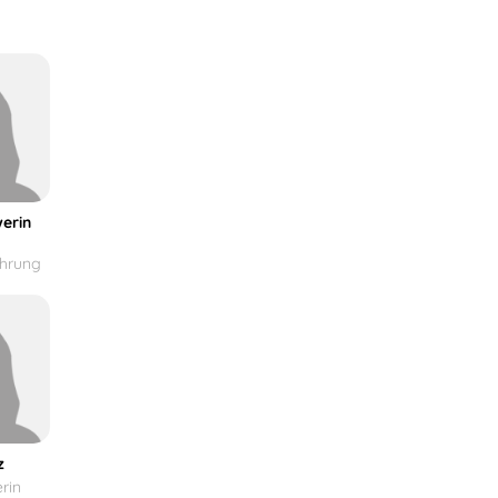
erin
ührung
z
rin