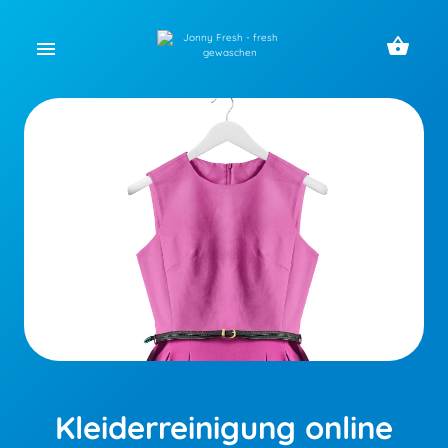
shopping_basket
menu
Kleiderreinigung online