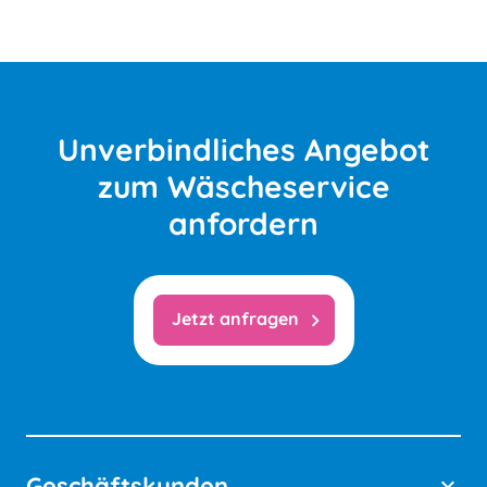
Unverbindliches Angebot
zum Wäscheservice
anfordern
Jetzt anfragen
chevron_right
Geschäftskunden
keyboard_arrow_down