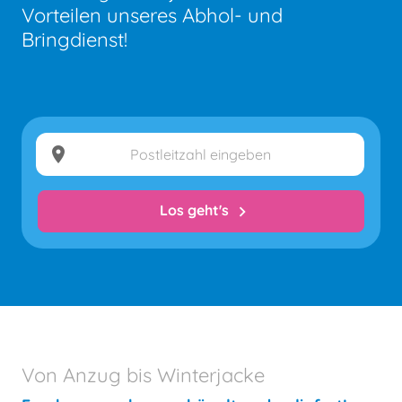
Vorteilen unseres Abhol- und
Bringdienst!
location_on
Los geht's
chevron_right
Von Anzug bis Winterjacke