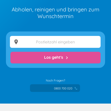
Abholen, reinigen und bringen zum
Wunschtermin
location_on
Los geht's
chevron_right
Noch Fragen?
0800 700 020
phone