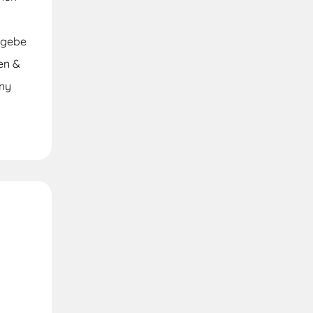
 gebe
en &
nny