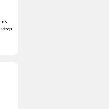
onny
erdings