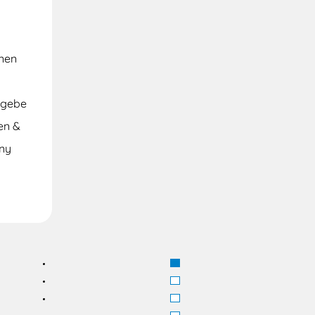
inen
 gebe
en &
nny