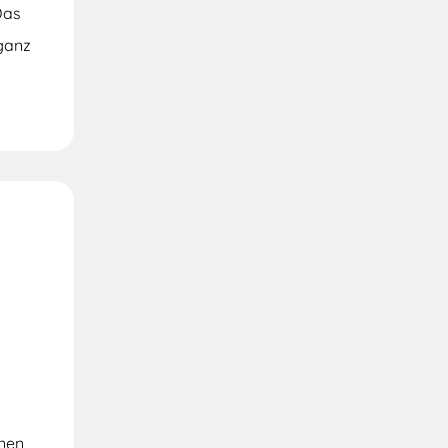
Das
 ganz
inen