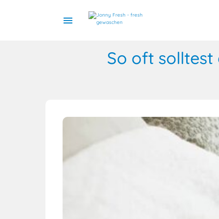
menu
So oft sollte