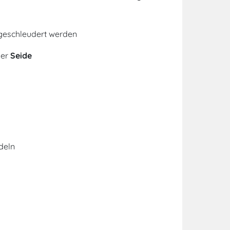
geschleudert werden
er
Seide
deln