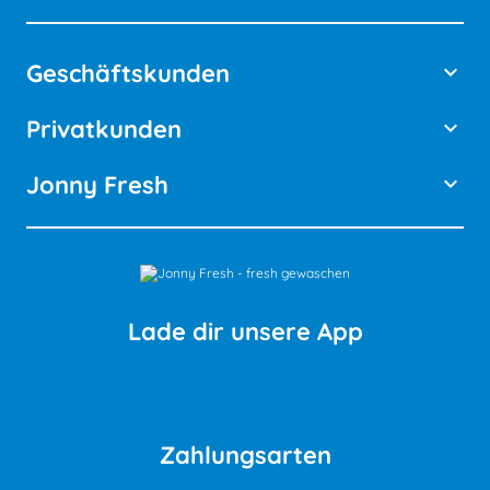
Geschäftskunden
keyboard_arrow_down
Privatkunden
keyboard_arrow_down
Jonny Fresh
keyboard_arrow_down
Lade dir unsere App
Zahlungsarten