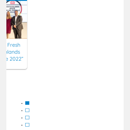
ny Fresh
schlands
tale 2022”