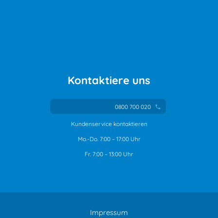
Kontaktiere uns
0800 700 020
phone
Kundenservice kontaktieren
Mo.-Do. 7:00 – 17:00 Uhr
Fr. 7:00 – 13:00 Uhr
Impressum