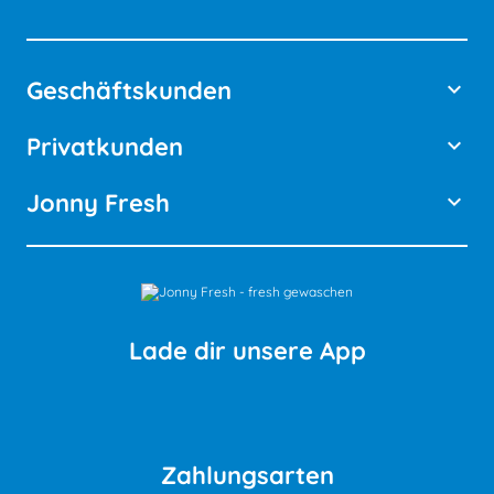
Geschäftskunden
keyboard_arrow_down
Privatkunden
keyboard_arrow_down
Jonny Fresh
keyboard_arrow_down
Lade dir unsere App
Zahlungsarten