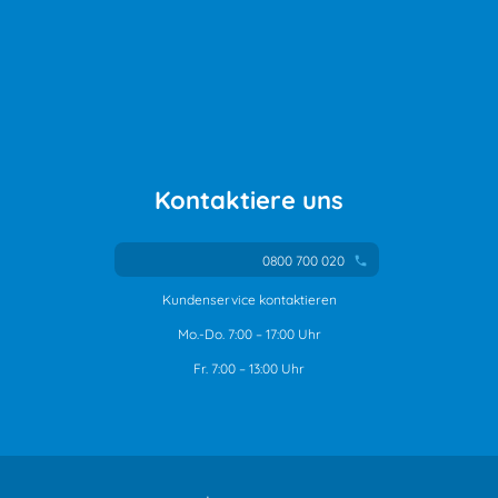
Kontaktiere uns
0800 700 020
phone
Kundenservice kontaktieren
Mo.-Do. 7:00 – 17:00 Uhr
Fr. 7:00 – 13:00 Uhr