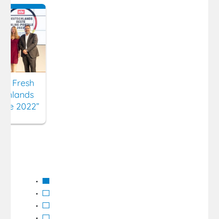
ny Fresh
schlands
tale 2022”