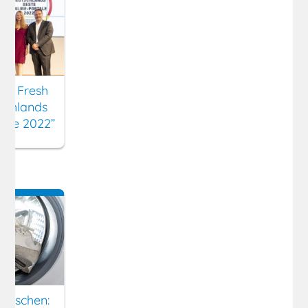
ny Fresh
schlands
tale 2022”
waschen: