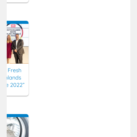
ny Fresh
schlands
tale 2022”