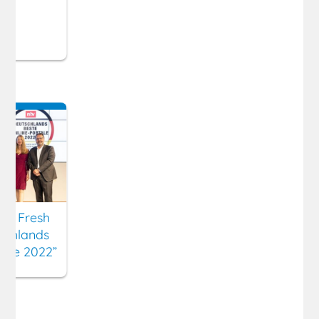
ny Fresh
schlands
tale 2022”