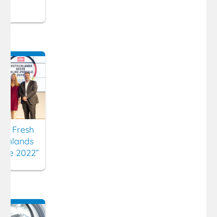
ny Fresh
schlands
tale 2022”