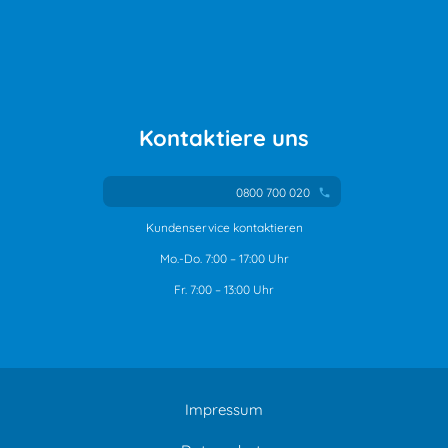
Kontaktiere uns
0800 700 020
phone
Kundenservice kontaktieren
Mo.-Do. 7:00 – 17:00 Uhr
Fr. 7:00 – 13:00 Uhr
Impressum