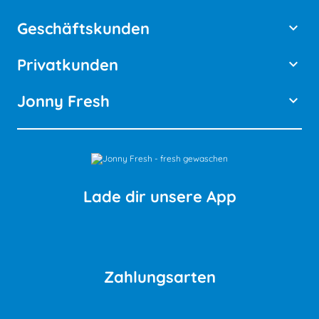
Geschäftskunden
keyboard_arrow_down
Privatkunden
keyboard_arrow_down
Jonny Fresh
keyboard_arrow_down
Lade dir unsere App
Zahlungsarten