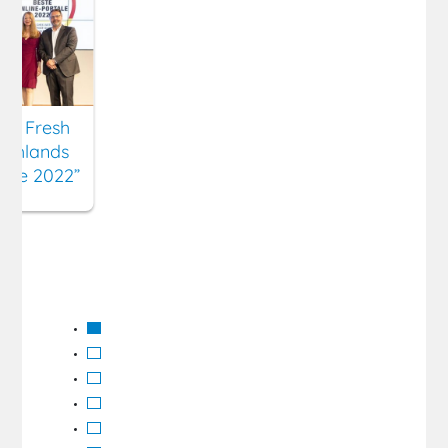
ny Fresh
schlands
tale 2022”