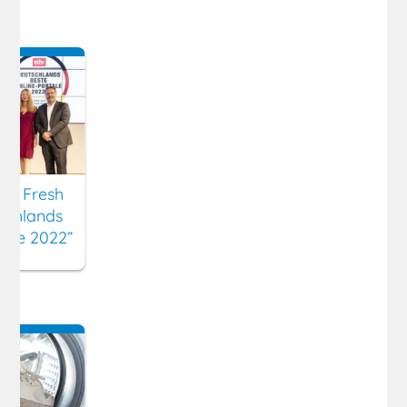
ny Fresh
schlands
tale 2022”