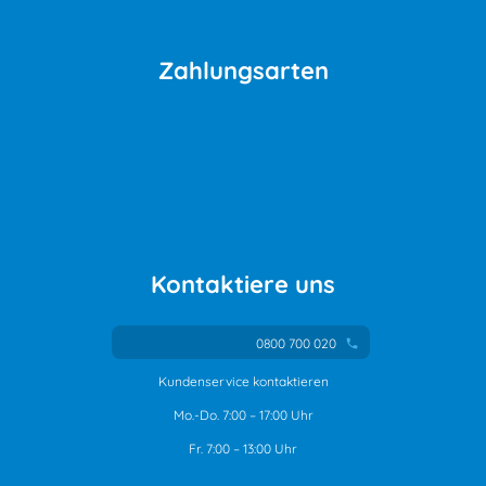
Zahlungsarten
Kontaktiere uns
0800 700 020
phone
Kundenservice kontaktieren
Mo.-Do. 7:00 – 17:00 Uhr
Fr. 7:00 – 13:00 Uhr