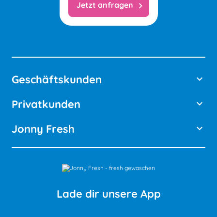
Jetzt anfragen
chevron_right
Geschäftskunden
keyboard_arrow_down
Privatkunden
keyboard_arrow_down
Jonny Fresh
keyboard_arrow_down
Lade dir unsere App