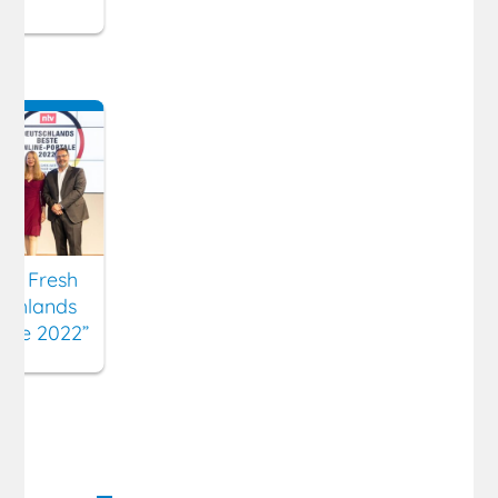
ny Fresh
schlands
tale 2022”