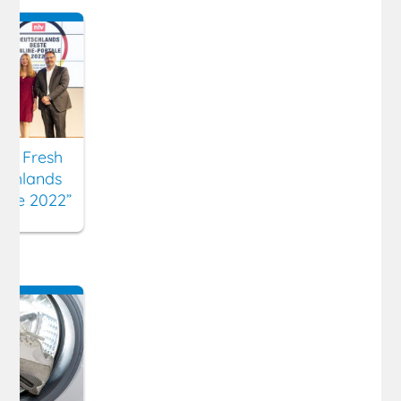
ny Fresh
schlands
tale 2022”