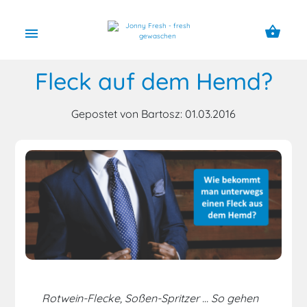
shopping_basket
menu
Fleck auf dem Hemd?
Gepostet von Bartosz: 01.03.2016
Rotwein-Flecke, Soßen-Spritzer … So gehen