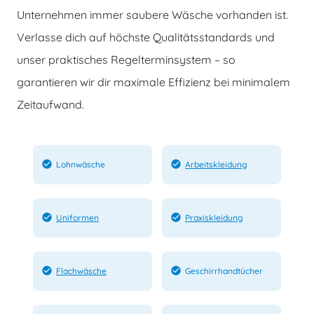
Unternehmen immer saubere Wäsche vorhanden ist.
Verlasse dich auf höchste Qualitätsstandards und
unser praktisches Regelterminsystem – so
‹
›
garantieren wir dir maximale Effizienz bei minimalem
Zeitaufwand.
check_circle
check_circle
Lohnwäsche
Arbeitskleidung
check_circle
check_circle
Uniformen
Praxiskleidung
check_circle
check_circle
Flachwäsche
Geschirrhandtücher