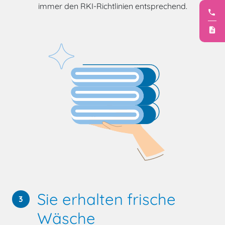
immer den RKI-Richtlinien entsprechend.
phone
03
description
K
Sie erhalten frische
3
Wäsche