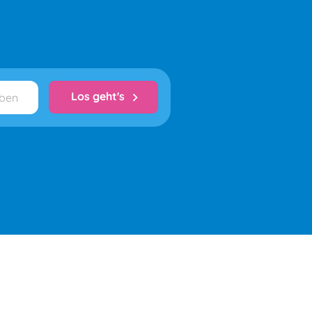
Los geht's
chevron_right