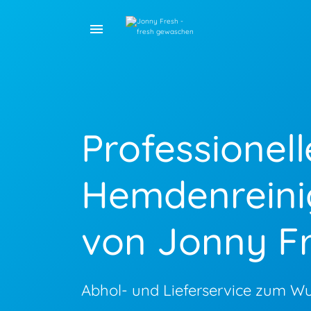
menu
Professionell
Hemdenrein
von Jonny F
Abhol- und Lieferservice zum W