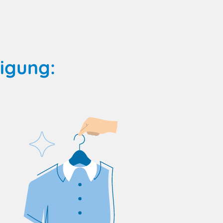
igung: