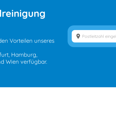
ilreinigung
location_on
den Vorteilen unseres
kfurt, Hamburg,
d Wien verfügbar.