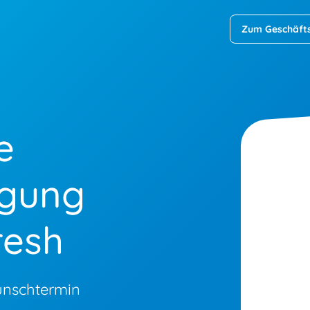
Zum Geschäft
e
igung
resh
unschtermin