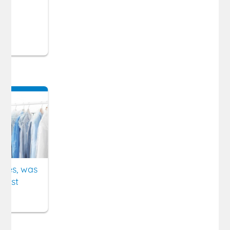
Alles, was
musst