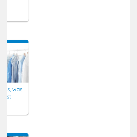
Alles, was
musst