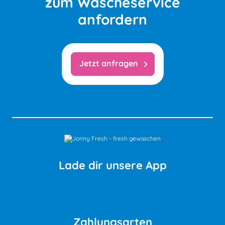
zum Wäscheservice
anfordern
Jetzt anfragen
chevron_right
Lade dir unsere App
Zahlungsarten