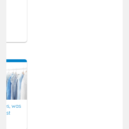
Alles, was
musst