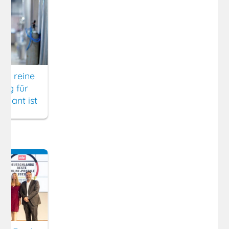
ch reine
ung für
evant ist