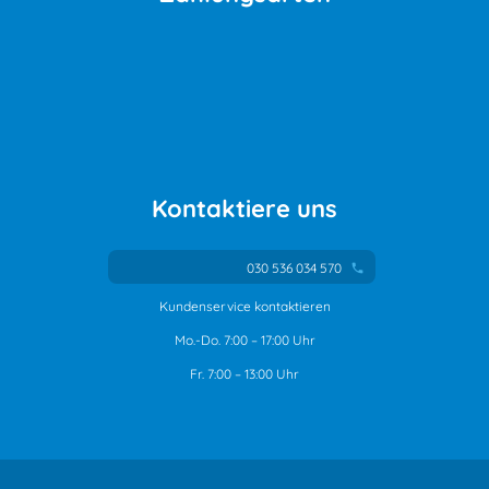
Kontaktiere uns
030 536 034 570
phone
Kundenservice kontaktieren
Mo.-Do. 7:00 – 17:00 Uhr
Fr. 7:00 – 13:00 Uhr