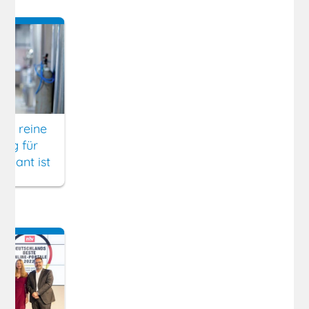
ch reine
ung für
evant ist